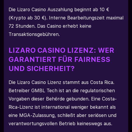
Die Lizaro Casino Auszahlung beginnt ab 10 €
(Krypto ab 30 €). Interne Bearbeitungszeit maximal
72 Stunden. Das Casino erhebt keine
Transaktionsgebühren.
LIZARO CASINO LIZENZ: WER
GARANTIERT FÜR FAIRNESS
UND SICHERHEIT?
Die Lizaro Casino Lizenz stammt aus Costa Rica.
Betreiber GMBL Tech ist an die regulatorischen
Vorgaben dieser Behörde gebunden. Eine Costa-
Rica-Lizenz ist international weniger bekannt als
eine MGA-Zulassung, schließt aber seriösen und
verantwortungsvollen Betrieb keineswegs aus.