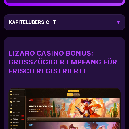
KAPITELÜBERSICHT
▼
Lizaro Casino Bonus: Großzügiger Empfang für
frisch Registrierte
Was das Lizaro Casino Spielportfolio wirklich
bietet
LIZARO CASINO BONUS:
GROSSZÜGIGER EMPFANG FÜR F
Lizaro Casino App: Ohne Installation voll dabei
sein
RISCH REGISTRIERTE
Lizaro Casino Registrierung: Anmeldung ohne
unnötige Hürden
Lizaro Casino Einzahlung und Auszahlung: Krypto,
Karte oder Überweisung
Lizaro Casino Lizenz: Wer garantiert für Fairness
und Sicherheit?
Lizaro Casino Kundendienst: Schnell,
mehrsprachig, immer verfügbar