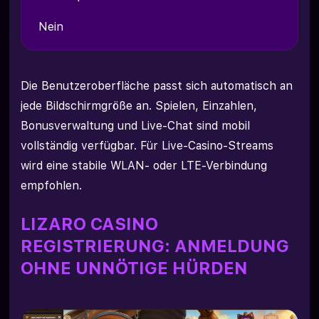
Nein
Die Benutzeroberfläche passt sich automatisch an
jede Bildschirmgröße an. Spielen, Einzahlen,
Bonusverwaltung und Live-Chat sind mobil
vollständig verfügbar. Für Live-Casino-Streams
wird eine stabile WLAN- oder LTE-Verbindung
empfohlen.
LIZARO CASINO
REGISTRIERUNG: ANMELDUNG
OHNE UNNÖTIGE HÜRDEN