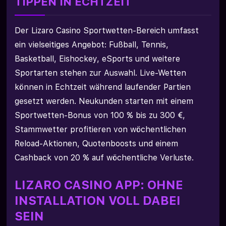
TIPPEN IN ECHTZEIT
Der Lizaro Casino Sportwetten-Bereich umfasst
ein vielseitiges Angebot: Fußball, Tennis,
Basketball, Eishockey, eSports und weitere
Sportarten stehen zur Auswahl. Live-Wetten
können in Echtzeit während laufender Partien
gesetzt werden. Neukunden starten mit einem
Sportwetten-Bonus von 100 % bis zu 300 €,
Stammwetter profitieren von wöchentlichen
Reload-Aktionen, Quotenboosts und einem
Cashback von 20 % auf wöchentliche Verluste.
LIZARO CASINO APP: OHNE
INSTALLATION VOLL DABEI
SEIN