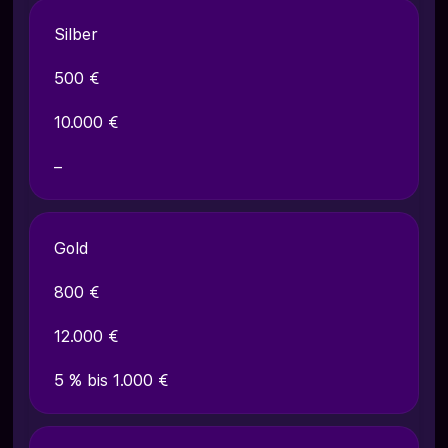
Silber
500 €
10.000 €
–
Gold
800 €
12.000 €
5 % bis 1.000 €