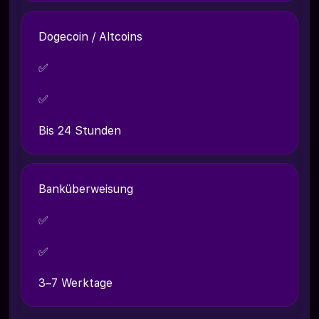
Dogecoin / Altcoins
✅
✅
Bis 24 Stunden
Banküberweisung
✅
✅
3–7 Werktage