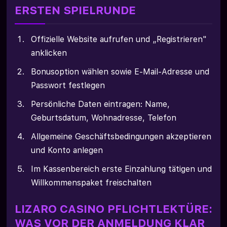
ERSTEN SPIELRUNDE
Offizielle Website aufrufen und „Registrieren"
anklicken
Bonusoption wählen sowie E-Mail-Adresse und
Passwort festlegen
Persönliche Daten eintragen: Name,
Geburtsdatum, Wohnadresse, Telefon
Allgemeine Geschäftsbedingungen akzeptieren
und Konto anlegen
Im Kassenbereich erste Einzahlung tätigen und
Willkommenspaket freischalten
LIZARO CASINO PFLICHTLEKTÜRE:
WAS VOR DER ANMELDUNG KLAR