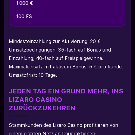
1.000 €
100 FS
Mindesteinzahlung zur Aktivierung: 20 €.
Umsatzbedingungen: 35-fach auf Bonus und
Einzahlung, 40-fach auf Freispielgewinne.
Maximaleinsatz mit aktivem Bonus: 5 € pro Runde.
Umsatzfrist: 10 Tage.
JEDEN TAG EIN GRUND MEHR, INS
LIZARO CASINO
ZURÜCKZUKEHREN
Stammkunden des Lizaro Casino profitieren von
einem dichten Netz an Daueraktionen: