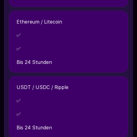
Ethereum / Litecoin
✅
✅
Bis 24 Stunden
USDT / USDC / Ripple
✅
✅
Bis 24 Stunden