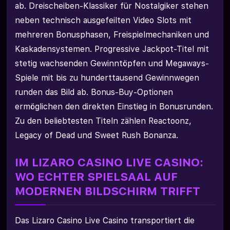
ab. Dreischeiben-Klassiker für Nostalgiker stehen
neben technisch ausgefeilten Video Slots mit
mehreren Bonusphasen, Freispielmechaniken und
Kaskadensystemen. Progressive Jackpot-Titel mit
stetig wachsenden Gewinntöpfen und Megaways-
Spiele mit bis zu hunderttausend Gewinnwegen
runden das Bild ab. Bonus-Buy-Optionen
ermöglichen den direkten Einstieg in Bonusrunden.
Zu den beliebtesten Titeln zählen Reactoonz,
Legacy of Dead und Sweet Rush Bonanza.
IM LIZARO CASINO LIVE CASINO:
WO ECHTER SPIELSAAL AUF
MODERNEN BILDSCHIRM TRIFFT
Das Lizaro Casino Live Casino transportiert die